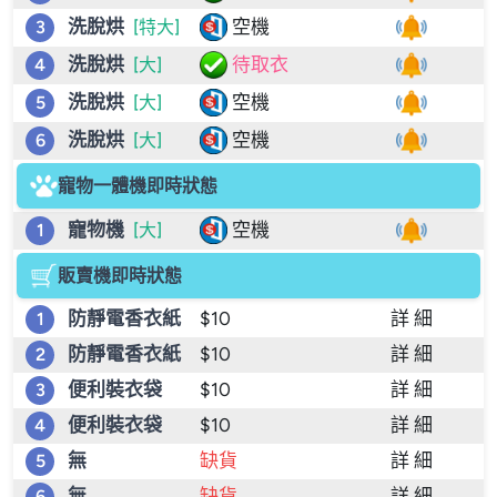
洗脫烘
空機
3
[特大]
洗脫烘
待取衣
4
[大]
洗脫烘
空機
5
[大]
洗脫烘
空機
6
[大]
寵物一體機即時狀態
寵物機
空機
1
[大]
販賣機即時狀態
防靜電香衣紙
$10
詳 細
1
防靜電香衣紙
$10
詳 細
2
便利裝衣袋
$10
詳 細
3
便利裝衣袋
$10
詳 細
4
無
缺貨
詳 細
5
無
缺貨
詳 細
6