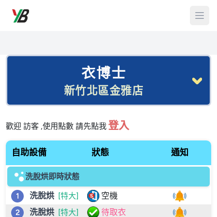
衣博士
新竹北區金雅店
登入
歡迎 訪客 ,使用點數 請先點我
自助設備
狀態
通知
洗脫烘即時狀態
洗脫烘
空機
1
[特大]
洗脫烘
待取衣
2
[特大]